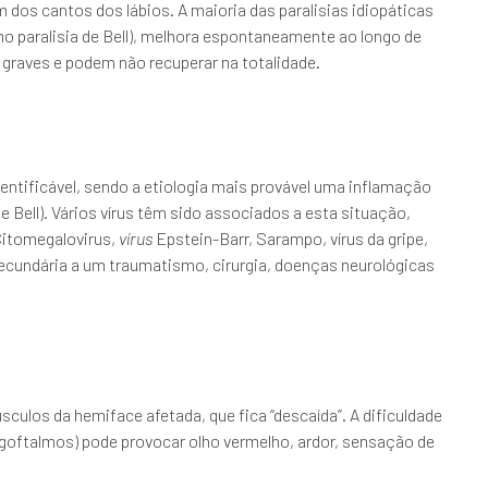
m dos cantos dos lábios. A maioria das paralisias idiopáticas
paralisia de Bell), melhora espontaneamente ao longo de
graves e podem não recuperar na totalidade.
ntificável, sendo a etiologia mais provável uma inflamação
de Bell). Vários vírus têm sido associados a esta situação,
 Citomegalovirus,
vírus
Epstein-Barr, Sarampo, vírus da gripe,
 secundária a um traumatismo, cirurgia, doenças neurológicas
culos da hemiface afetada, que fica “descaída”. A dificuldade
goftalmos) pode provocar olho vermelho, ardor, sensação de