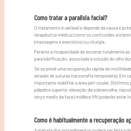
Como tratar a paralisia facial?
O tratamento é variável e depende da causa e pote
terapêutica médica (como os corticoides sistémicos
(massagens e exercícios) ou cirurgia.
Perante a incapacidade de encerrar totalmente as 
para lubrificação, associada à oclusão do olho dur
Se se prevê uma recuperação rápida da motilidade
através de suturas (tarsorrafia temporária). Em c
importante reabilitar a área peri-ocular. Distint
pálpebra superior, elevação da sobrancelha, repos
terço medio da face (
midface lift
) poderão estar i
Como é habitualmente a recuperação após
A maioria dos procedimentos poderá ser feita sob