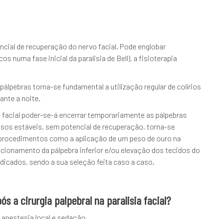
ncial de recuperação do nervo facial. Pode englobar
 numa fase inicial da paralisia de Bell), a fisioterapia
pálpebras torna-se fundamental a utilização regular de colírios
ante a noite.
 facial poder-se-á encerrar temporariamente as pálpebras
asos estáveis, sem potencial de recuperação, torna-se
os procedimentos como a aplicação de um peso de ouro na
icionamento da pálpebra inferior e/ou elevação dos tecidos do
ndicados, sendo a sua seleção feita caso a caso.
 a cirurgia palpebral na paralisia facial?
 anestesia local e sedação.